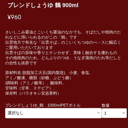
ブレンドしょうゆ 鶴 900ml
¥960
さいしこみ醤油とこいくち醤油のなかでも、そばだしや焼肉のた
れなどに用いられるのがこの「鶴」です
出雲地方で有名な「出雲そば」のこいくちつゆのべ－スに幅広く
ご愛用いただいております
出雲そばの旨味や香りとケンカせず、美味く融合する優れもの
その他焼肉のたれ、どんぶりのつゆ、うなぎ蒲焼のたれ等だしと
の合性も抜群です
原材料名:脱脂加工大豆(国内製造)、小麦、食塩、
アミノ酸液、糖類（砂糖、ぶどう糖）
/調味料（アミノ酸等）、酸味料、
甘味料（甘草、ステビア）、
保存料（パラオキシ安息香料）
ブレンドしょうゆ_鶴 1000mlPETボトル
数量