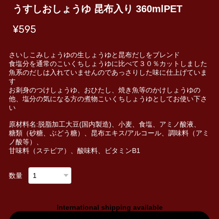
うすしおしょうゆ 昆布入り 360mlPET
¥595
さいしこみしょうゆの生しょうゆと昆布だしをブレンド
食塩分を通常のこいくちしょうゆに比べて３０％カットしました
魚系のだしは入れていませんのであっさりした味に仕上げていま
す
お刺身のつけしょうゆ、おひたし、焼き魚等のかけしょうゆの
他、塩分の気になる方の煮物こいくちしょうゆとしてお使い下さ
い
原材料名:脱脂加工大豆(国内製造)、小麦、食塩、アミノ酸液、
糖類（砂糖、ぶどう糖）、昆布エキス/アルコール、調味料（アミ
ノ酸等）、
甘味料（ステビア）、酸味料、ビタミンB1
数量
International shipping available